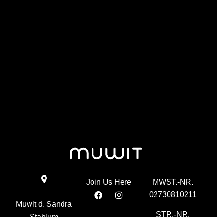
Termin
Muh-wer?
vereinbaren
muwit!
Join Us Here
MWST.-NR.
02730810211
Muwit d. Sandra
STR.-NR.
Stablum