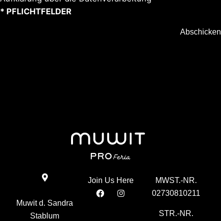
* PFLICHTFELDER
Abschicken
Join Us Here
MWST.-NR.
02730810211
Muwit d. Sandra
STR.-NR.
Stablum