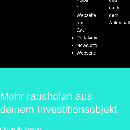
Fotos
und
/
nach
Webseite
dem
und
Aufenthalt
Co.
Portalverwaltung
Newsletter
Webseite
Mehr rausholen aus
deinem Investitionsobjekt
Ohne Aufwand