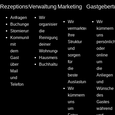
Rezeptionsservice
Verwaltung
Marketing
Gastgeber
Anfragen
Wir
Wir
Wir
Buchungen
organisieren
vermarkten
kümmern
Stornierungen
die
Ihre
uns
Kommunikation
Reinigung
Struktur
persönlic
mit
deiner
und
oder
dem
Wohnungen
sorgen
online
Gast
Hausmeisterservice
für
um
über
Buchhaltung
die
die
Mail
beste
Anliegen
und
Auslastung
und
Telefon
Wir
Wünsche
kümmern
des
uns
Gastes
um
während