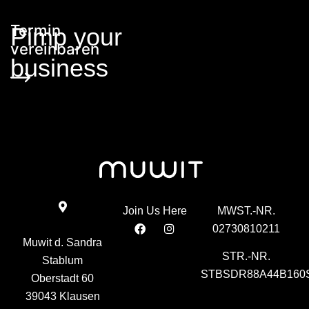
Termin
Pimp your
vereinbaren
business
Join Us Here
MWST.-NR.
02730810211
Muwit d. Sandra
STR.-NR.
Stablum
STBSDR88A44B160
Oberstadt 60
39043 Klausen