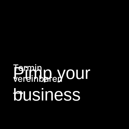
Termin
Pimp your
vereinbaren
business