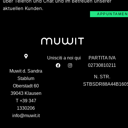
über Telefon und Chat und im Betreuen unserer
aktuellen Kunden.
APPUNTAMEN
Unisciti a noi qui
PARTITA IVA
02730810211
Muwit d. Sandra
N. STR.
Stablum
STBSDR88A44B160
Oberstadt 60
39043 Klausen
T
+39 347
1330206
info@muwit.it